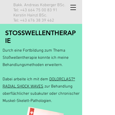
Bakk. Andreas Koberger BSc.
Tel:
+43 664 75 00 83 91
Kerstin Hainzl BSc.
Tel:
+43 676 38 39 462
STOSSWELLENTHERAP
IE
Durch eine Fortbildung zum Thema
Stoßwellentherapie konnte ich meine
Behandlungsmethoden erweitern.
Dabei arbeite ich mit dem
DOLORCLAST®
RADIAL SHOCK WAVES
zur Behandlung
oberflächlicher subakuter oder chronischer
Muskel-Skelett-Pathologien.